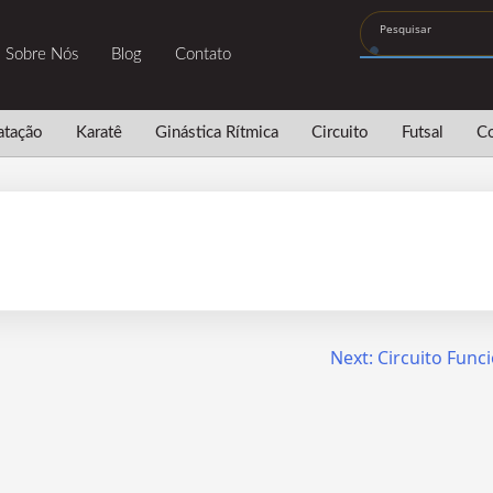
Sobre Nós
Blog
Contato
atação
Karatê
Ginástica Rítmica
Circuito
Futsal
Co
Next:
Circuito Func