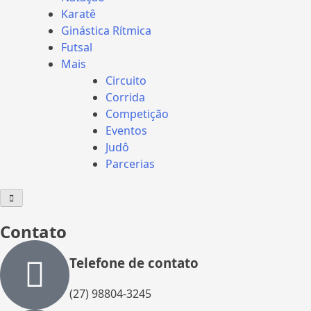
Karatê
Ginástica Rítmica
Futsal
Mais
Circuito
Corrida
Competição
Eventos
Judô
Parcerias
Menu
de
alternância
de
Contato
hambúrguer
Telefone de contato
(27) 98804-3245