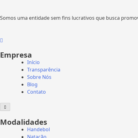
Somos uma entidade sem fins lucrativos que busca promover
Empresa
Início
Transparência
Sobre Nós
Blog
Contato
Menu
de
alternância
de
Modalidades
hambúrguer
Handebol
Natação