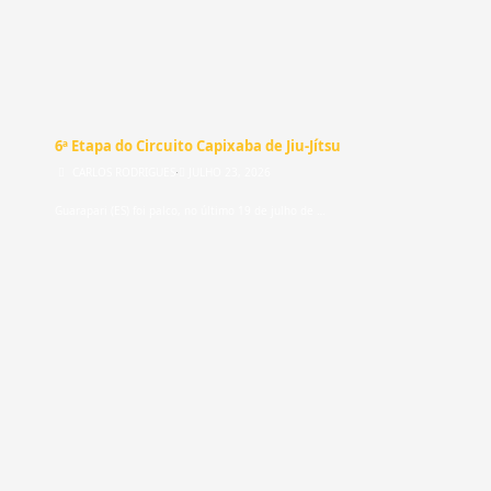
SEM CATEGORIA
6ª Etapa do Circuito Capixaba de Jiu-Jítsu
CARLOS RODRIGUES
⋅
JULHO 23, 2026
Guarapari (ES) foi palco, no último 19 de julho de …