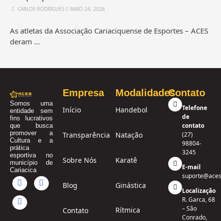
CARLOS RODRIGUES
⋅
MAIO 24, 2026
As atletas da Associação Cariaciquense de Esportes – ACES
deram …
Empresa
Modalidades
Contato
Somos uma
Telefone
Início
Handebol
entidade sem
de
fins lucrativos
contato
que busca
promover a
Transparência
Natação
(27)
Cultura e a
98804-
prática
3245
esportiva no
Sobre Nós
Karatê
município de
E-mail
Cariacica
suporte@aces
Blog
Ginástica
Localização
R. Garca, 68
– São
Rítmica
Contato
Conrado,