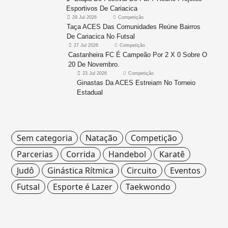
Esportivos De Cariacica
29 Jul 2026
Competição
Taça ACES Das Comunidades Reúne Bairros
De Cariacica No Futsal
27 Jul 2026
Competição
Castanheira FC É Campeão Por 2 X 0 Sobre O
20 De Novembro.
23 Jul 2026
Competição
Ginastas Da ACES Estreiam No Torneio
Estadual
Sem categoria
Natação
Competição
Parcerias
Corrida
Handebol
Karatê
Judô
Ginástica Rítmica
Circuito
Eventos
Futsal
Esporte é Lazer
Taekwondo