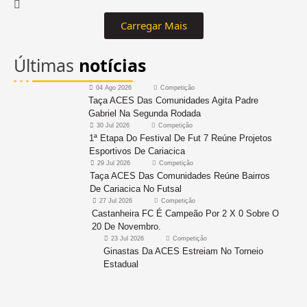
Carregar Mais
Últimas
notícias
04 Ago 2026
Competição
Taça ACES Das Comunidades Agita Padre
Gabriel Na Segunda Rodada
30 Jul 2026
Competição
1ª Etapa Do Festival De Fut 7 Reúne Projetos
Esportivos De Cariacica
29 Jul 2026
Competição
Taça ACES Das Comunidades Reúne Bairros
De Cariacica No Futsal
27 Jul 2026
Competição
Castanheira FC É Campeão Por 2 X 0 Sobre O
20 De Novembro.
23 Jul 2026
Competição
Ginastas Da ACES Estreiam No Torneio
Estadual