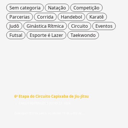
Sem categoria
Natação
Competição
Parcerias
Corrida
Handebol
Karatê
Judô
Ginástica Rítmica
Circuito
Eventos
Futsal
Esporte é Lazer
Taekwondo
SEM CATEGORIA
6ª Etapa do Circuito Capixaba de Jiu-Jítsu
CARLOS RODRIGUES
⋅
JULHO 23, 2026
Guarapari (ES) foi palco, no último 19 de julho de …