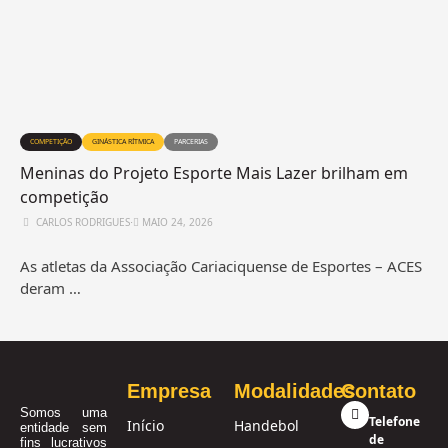
COMPETIÇÃO
GINÁSTICA RÍTMICA
PARCERIAS
Meninas do Projeto Esporte Mais Lazer brilham em
competição
CARLOS RODRIGUES
⋅
MAIO 24, 2026
As atletas da Associação Cariaciquense de Esportes – ACES
deram …
Empresa
Modalidades
Contato
Somos uma
Telefone
Início
Handebol
entidade sem
de
fins lucrativos