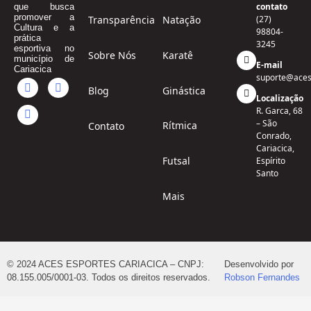
contato
que busca
promover a
Transparência
Natação
(27)
Cultura e a
98804-
prática
3245
esportiva no
Sobre Nós
Karatê
município de
E-mail
Cariacica
suporte@aces
Blog
Ginástica
Localização
R. Garca, 68
– São
Rítmica
Contato
Conrado,
Cariacica,
Futsal
Espírito
Santo
Mais
© 2024 ACES ESPORTES CARIACICA – CNPJ:
Desenvolvido por
08.155.005/0001-03. Todos os direitos reservados.
Robson Fernandes