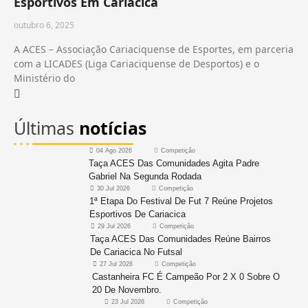
Esportivos Em Cariacica
outubro 6, 2025
A ACES – Associação Cariaciquense de Esportes, em parceria
com a LICADES (Liga Cariaciquense de Desportos) e o
Ministério do
Últimas
notícias
04 Ago 2026
Competição
Taça ACES Das Comunidades Agita Padre
Gabriel Na Segunda Rodada
30 Jul 2026
Competição
1ª Etapa Do Festival De Fut 7 Reúne Projetos
Esportivos De Cariacica
29 Jul 2026
Competição
Taça ACES Das Comunidades Reúne Bairros
De Cariacica No Futsal
27 Jul 2026
Competição
Castanheira FC É Campeão Por 2 X 0 Sobre O
20 De Novembro.
23 Jul 2026
Competição