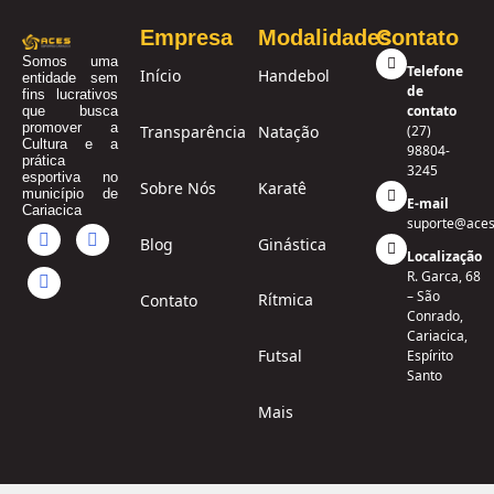
Empresa
Modalidades
Contato
Somos uma
Telefone
Início
Handebol
entidade sem
de
fins lucrativos
contato
que busca
promover a
Transparência
Natação
(27)
Cultura e a
98804-
prática
3245
esportiva no
Sobre Nós
Karatê
município de
E-mail
Cariacica
suporte@aces
Blog
Ginástica
Localização
R. Garca, 68
– São
Rítmica
Contato
Conrado,
Cariacica,
Futsal
Espírito
Santo
Mais