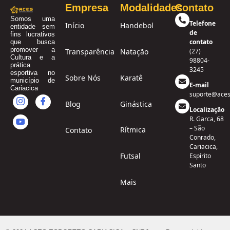
Empresa
Modalidades
Contato
Somos uma
Telefone
Início
Handebol
entidade sem
de
fins lucrativos
contato
que busca
promover a
Transparência
Natação
(27)
Cultura e a
98804-
prática
3245
esportiva no
Sobre Nós
Karatê
município de
E-mail
Cariacica
suporte@aces
Blog
Ginástica
Localização
R. Garca, 68
– São
Rítmica
Contato
Conrado,
Cariacica,
Futsal
Espírito
Santo
Mais