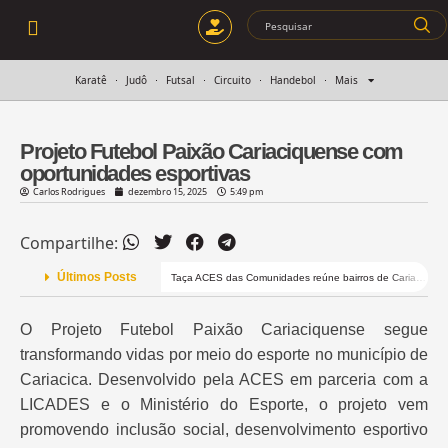
Karatê
Judô
Futsal
Circuito
Handebol
Mais
Projeto Futebol Paixão Cariaciquense com
oportunidades esportivas
Carlos Rodrigues
dezembro 15, 2025
5:49 pm
Compartilhe:
Últimos Posts
1ª Etapa do Festival de Fut 7 reúne projetos esportivos de Cariacica
Taça ACES das Comunidades reúne bairros de Cariacica no futsal
O Projeto Futebol Paixão Cariaciquense segue
transformando vidas por meio do esporte no município de
Cariacica
. Desenvolvido pela
ACES
em parceria com a
LICADES
e o
Ministério do Esporte
, o projeto vem
promovendo inclusão social, desenvolvimento esportivo