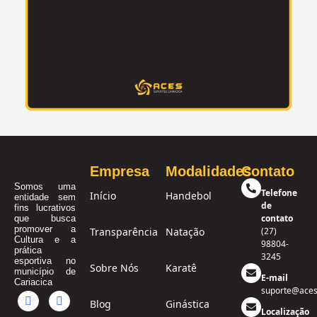
Empresa
Modalidades
Contato
Somos uma
Telefone
Início
Handebol
entidade sem
de
fins lucrativos
contato
que busca
promover a
Transparência
Natação
(27)
Cultura e a
98804-
prática
3245
esportiva no
Sobre Nós
Karatê
município de
E-mail
Cariacica
suporte@aces
Blog
Ginástica
Localização