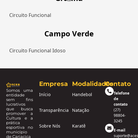
Circuito Funcional
Campo Verde
Circuito Funcional Idoso
Empresa
Modalidades
Contato
Somos uma
Telefone
Início
Handebol
entidade
de
sem fins
lucrativos
contato
que busca
Transparência
Natação
(27)
promover a
98804-
Cultura e a
3245
prática
Sobre Nós
Karatê
esportiva no
E-mail
município
suporte@aces
de Cariacica