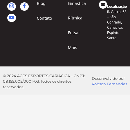
Blog
Ginástica
Localização
R. Garca, 68
– São
Rítmica
Contato
Conrado,
Cariacica,
Futsal
Espírito
Santo
Mais
© 2024 ACES ESPORTES CARIACICA – CNPJ:
Desenvolvido por
08.155.005/0001-03. Todos os direitos
Robson Fernandes
reservados.