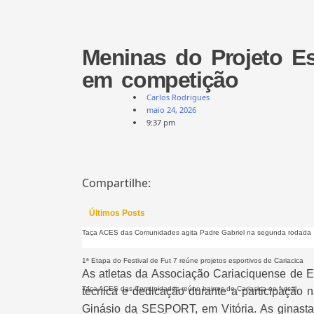
Meninas do Projeto Es
em competição
Carlos Rodrigues
maio 24, 2026
9:37 pm
Compartilhe:
Últimos Posts
Taça ACES das Comunidades agita Padre Gabriel na segunda rodada
1ª Etapa do Festival de Fut 7 reúne projetos esportivos de Cariacica
As atletas da Associação Cariaciquense de 
Taça ACES das Comunidades reúne bairros de Cariacica no futsal
técnica e dedicação durante a participação 
Ginásio da
SESPORT
, em
Vitória
. As ginast