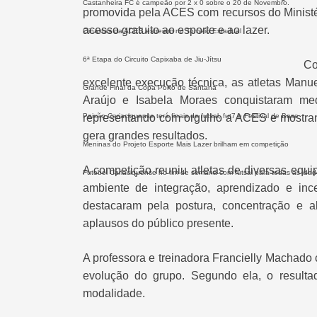
Castanheira FC é campeão por 2 x 0 sobre o 20 de Novembro.
promovida pela ACES com recursos do
Minist
acesso gratuito ao esporte e ao lazer.
Ginastas da ACES estreiam no Torneio Estadual
6ª Etapa do Circuito Capixaba de Jiu-Jítsu
Co
excelente execução técnica, as atletas Manue
Grande Final da Copa Porto de Santana
Araújo e Isabela Moraes conquistaram me
Paixão Cariaciquense terá finais de futsal, fut7 e Festival de Base
representando com orgulho a ACES e mostran
gera grandes resultados.
Meninas do Projeto Esporte Mais Lazer brilham em competição
A competição reuniu atletas de diversas equi
Futebol Cariaciquense no fim de semana com futsal para todas as idad
ambiente de integração, aprendizado e in
destacaram pela postura, concentração e a
aplausos do público presente.
A professora e treinadora
Francielly Machado
evolução do grupo. Segundo ela, o resulta
modalidade.