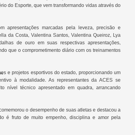
ério do Esporte
, que vem transformando vidas através do
m apresentações marcadas pela leveza, precisão e
lla da Costa, Valentina Santos, Valentina Queiroz, Lya
dalhas de ouro em suas respectivas apresentações,
do que o comprometimento diário com os treinamentos
pes e projetos esportivos do estado, proporcionando um
es
centivo à modalidade. As representantes da ACES se
lto nível técnico apresentado em quadra, arrancando
comemorou o desempenho de suas atletas e destacou a
do é fruto de muito empenho, disciplina e amor pela