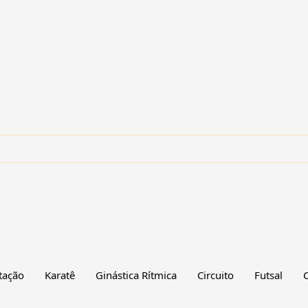
tação
Karatê
Ginástica Rítmica
Circuito
Futsal
C