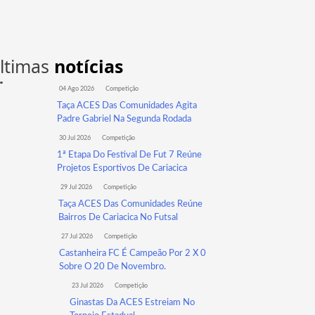
ltimas
notícias
04 Ago 2026
Competição
Taça ACES Das Comunidades Agita
Padre Gabriel Na Segunda Rodada
30 Jul 2026
Competição
1ª Etapa Do Festival De Fut 7 Reúne
Projetos Esportivos De Cariacica
29 Jul 2026
Competição
Taça ACES Das Comunidades Reúne
Bairros De Cariacica No Futsal
27 Jul 2026
Competição
Castanheira FC É Campeão Por 2 X 0
Sobre O 20 De Novembro.
23 Jul 2026
Competição
Ginastas Da ACES Estreiam No